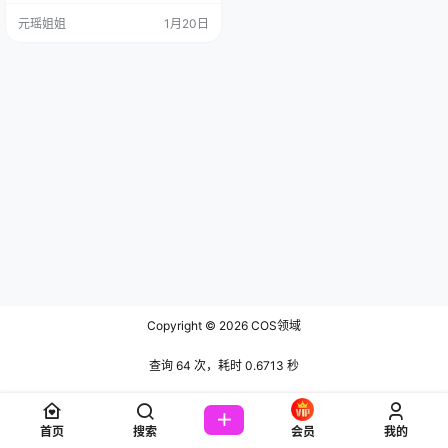
P-88.24MB] COSER资料简介： 你
元瑶姐姐
1月20日
好哇！在下“三度_69”——这名字听
起来像某种神秘的温度计，专门测
量你看到我作品时，血压上升的…
Copyright © 2026
COS领域
查询 64 次，耗时 0.6713 秒
首页
搜索
会员
我的