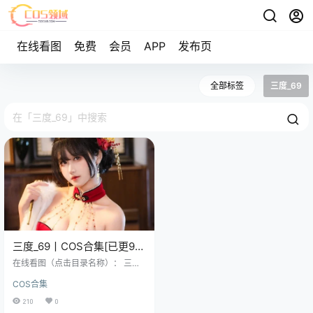
在线看图
免费
会员
APP
发布页
全部标签
三度_69
三度_69丨COS合集[已更94
期]~[3001P+68V – 27.5G]
在线看图（点击目录名称）： 三度_
69 NO.001 Darling in the Frankxx
COS合集
[16P-103.84MB] 三度_69 NO.002
EGOIST[8P-38.59MB] 三度_69 NO.
210
0
003 FATEu002FGRANDORDER[9