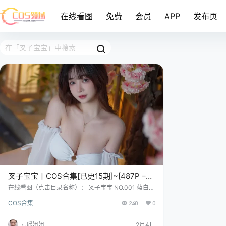
在线看图
免费
会员
APP
发布页
叉子宝宝丨COS合集[已更15期]~[487P –
1.24G]
在线看图（点击目录名称）： 叉子宝宝 NO.001 蓝白少
女 [41P-66MB] 叉子宝宝 NO.002 背带裤系列 [36P-6
COS合集
240
0
3MB] 叉子宝宝 NO.003 修女系列 [56P-106MB] 1997
年7月9日，巨蟹在锅里翻了个面，"噗"地冒出叉子宝宝
——165cm、43kg的驴肉爱好者，自带奶凶香气。 她
元瑶姐姐
2月4日