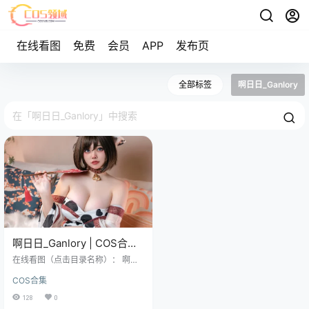
在线看图
免费
会员
APP
发布页
全部标签
啊日日_Ganlory
啊日日_Ganlory | COS合集
[已更21期]~[869P+5V –
在线看图（点击目录名称）： 啊日
5.3G]
日_Ganlory – NO.001 奶光 [30P-18
COS合集
0MB] 啊日日_Ganlory – NO.002 黑
暗护士 [70P-576MB] 啊日日_Ganl
128
0
ory – NO.003 吊挂式后辈 [27P-174