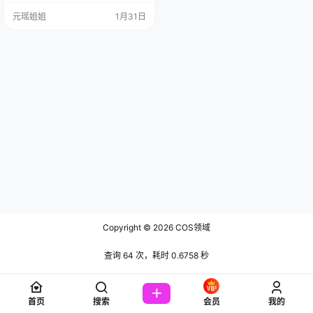
MB] 在繁华热闹的广州城里，有位
元瑶姐姐
1月31日
古灵精怪的姑娘，她叫啊日日_Ganl
ory，英文名嘛，也是Ganlory，简
单好记，就像她这人一样直爽。这
姑娘生于199…
Copyright © 2026
COS领域
查询 64 次，耗时 0.6758 秒
首页
搜索
会员
我的