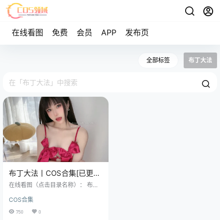
在线看图
免费
会员
APP
发布页
全部标签
布丁大法
布丁大法丨COS合集[已更
183期]~[11058P+603V –
在线看图（点击目录名称）： 布丁
60.4G]
大法 - NO.001 8月素材包[82P6V-1.
COS合集
09GB] 布丁大法 - NO.002 9月素材
包[89P8V-758MB] 布丁大法 - NO.
750
0
003 C1 冰糖雪梨[50P2V-457MB]