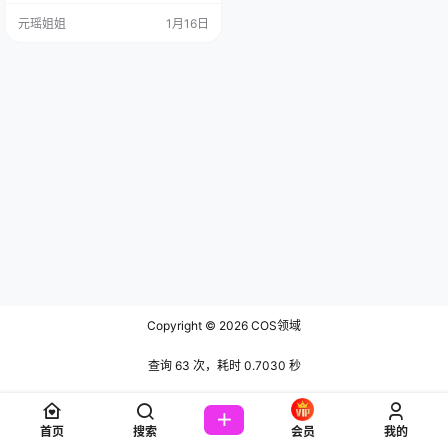
COSER资料简介： 叮咚！ “布丁
元瑶姐姐
1月16日
大、法”，是一个1999年在广东甜蜜
“凝固”的人类女孩。她还有两个随时
可能切换的代号：“我是一只啾”（听
起来像口袋里藏了只小鸟）和“…
Copyright © 2026
COS领域
查询 63 次，耗时 0.7030 秒
首页
搜索
会员
我的