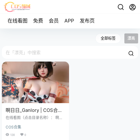
在线看图
免费
会员
APP
发布页
全部标签
漂亮
啊日日_Ganlory | COS合集
[已更21期]~[869P+5V –
在线看图（点击目录名称）： 啊日
5.3G]
日_Ganlory – NO.001 奶光 [30P-18
COS合集
0MB] 啊日日_Ganlory – NO.002 黑
暗护士 [70P-576MB] 啊日日_Ganl
130
0
ory – NO.003 吊挂式后辈 [27P-174