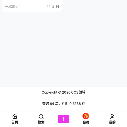
MB] 在繁华热闹的广州城里，有位
元瑶姐姐
1月31日
古灵精怪的姑娘，她叫啊日日_Ganl
ory，英文名嘛，也是Ganlory，简
单好记，就像她这人一样直爽。这
姑娘生于199…
Copyright © 2026
COS领域
查询 64 次，耗时 0.6738 秒
首页
搜索
会员
我的