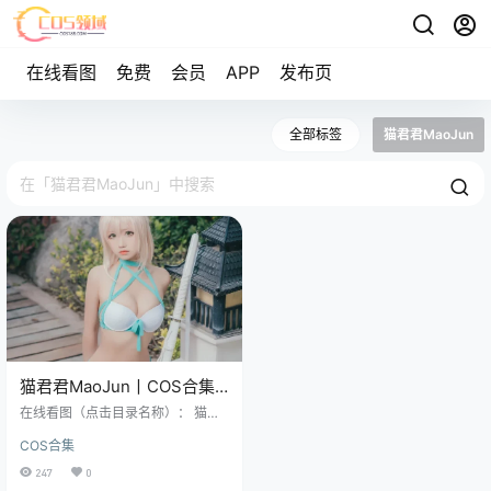
在线看图
免费
会员
APP
发布页
全部标签
猫君君MaoJun
猫君君MaoJun丨COS合集
[已更28期]~[959P+3V –
在线看图（点击目录名称）： 猫君
9.8G]
君_MaoJun – NO.001 粉嫩嫩的雷
COS合集
姆 [40P-428MB] 猫君君_MaoJun
– NO.002 清凉一夏 [46P-772MB]
247
0
各位看官，今天咱们来认识一位来