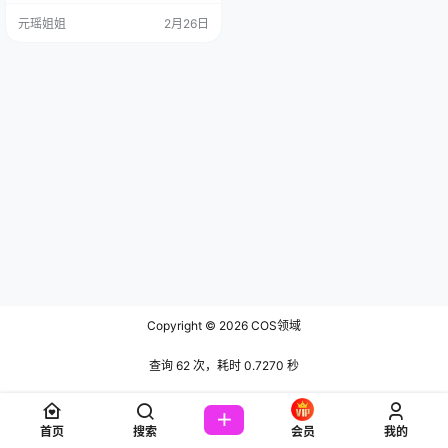
自四川的神秘天蝎女——猫君君Ma
元瑶姐姐
2月26日
oJun！ 2001年10月28日出生，天
蝎座本蝎，完、美继承了星座的两
大优良传统：第、一，神秘到粉丝
追了三年都不知道她多高多重；
第、二，记仇能记到下辈子，据…
Copyright © 2026
COS领域
查询 62 次，耗时 0.7270 秒
首页
搜索
会员
我的