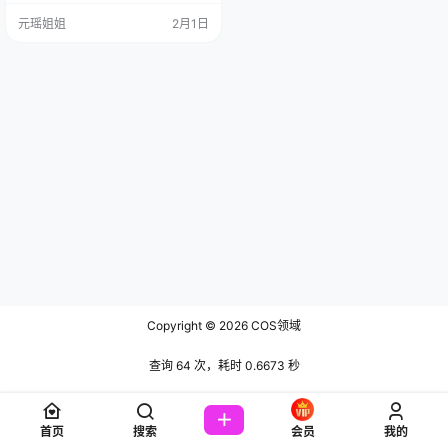
“疯猫ss”的姑娘，我总觉得她不该是
元瑶姐姐
2月1日
广东冬天里出生的人。水瓶座？怕
是个装满星星和蒸汽的瓶子才对
——你瞧，她把自己活成了一缕会
变形的光，今天贴在唐朝的壁画上
做飞天，明天蹲…
Copyright © 2026
COS领域
查询 64 次，耗时 0.6673 秒
首页
搜索
会员
我的