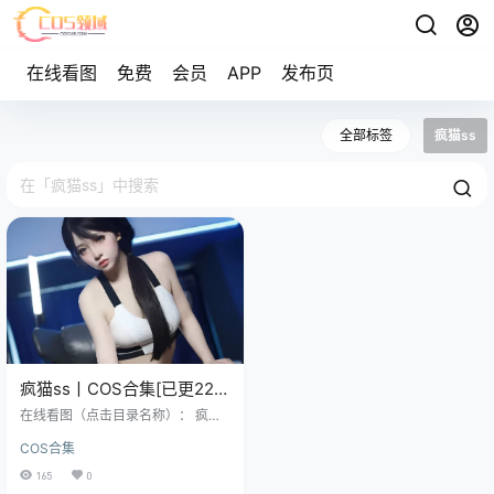
在线看图
免费
会员
APP
发布页
全部标签
疯猫ss
疯猫ss丨COS合集[已更225
期]~[9216P+67V – 100.1G]
在线看图（点击目录名称）： 疯猫s
s – NO.001 49套合集 [473P-912M
COS合集
B] 疯猫ss – NO.002 白色睡衣 [24P
-182MB] 疯猫ss – NO.003 白纱原
165
0
版套图 [33P-125MB] 关于那个叫