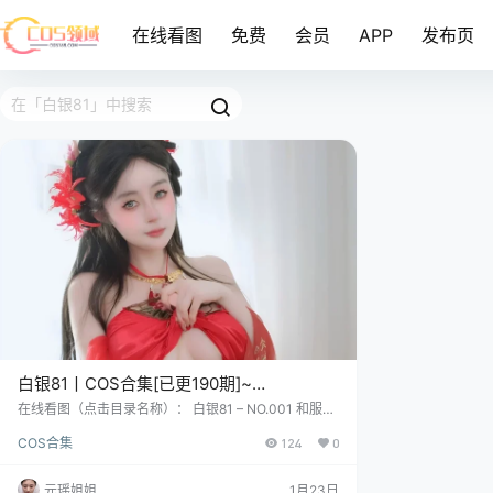
在线看图
免费
会员
APP
发布页
白银81丨COS合集[已更190期]~
[25370P+777V – 141.9G]
在线看图（点击目录名称）： 白银81 – NO.001 和服温
泉 [40P-340MB] 白银81 – NO.002 白丝小护士 [51P4
COS合集
124
0
V-453MB] 白银81 – NO.003 透明旗袍 [45P2V-468M
B] COSER资料简介： 说来也巧，二十一世纪的头一
年，水瓶座的星子一闪，天上掉下个安徽的姑娘，取名
元瑶姐姐
1月23日