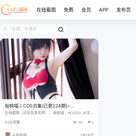
在线看图
免费
会员
APP
发布页
桜桃喵丨COS合集[已更224期]~
[8804P+33V – 130.9G]
在线看图（点击目录名称）： 桜桃喵 - NO.000 JK女
子高中生 [19P-163MB] 桜桃喵 - NO.001 白衬衫双马
COS合集
282
0
尾 [47P-345MB] 桜桃喵 - NO.002 白衬衫散发 [49P-
409MB] COSER资料简介： 嘿，你瞧瞧这位古灵精怪
的姑娘！她呀，中文名叫桜桃喵，英文名字是Cherry N
元瑶姐姐
1月14日