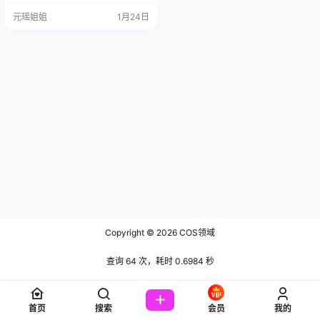
装 [56P3V-114MB] COSER资料简
元瑶姐姐
1月24日
介： 嘿，一位超有趣的人物——By
oru。这位1996年4月13日出生的
白…
Copyright © 2026
COS领域
查询 64 次，耗时 0.6984 秒
首页
搜索
会员
我的