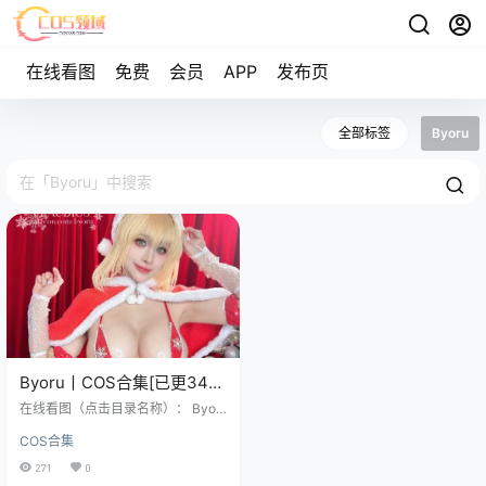
在线看图
免费
会员
APP
发布页
全部标签
Byoru
Byoru丨COS合集[已更344
期]~[18574P+1643V –
在线看图（点击目录名称）： Byor
304.8G]
u – NO.001 Shiro x Kuro [23P-72M
COS合集
B] Byoru – NO.002 &Hidori Rose D
oA 死或生泳装 [42P-349MB] Byor
271
0
u – NO.003 Nero Swimsuit 尼禄泳