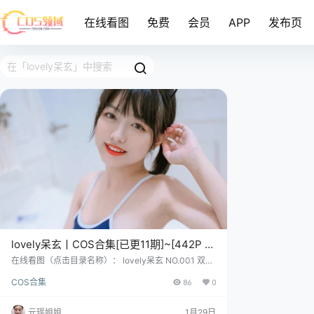
在线看图
免费
会员
APP
发布页
lovely呆玄丨COS合集[已更11期]~[442P –
4.5G]
在线看图（点击目录名称）： lovely呆玄 NO.001 双人
僵尸 [33P-287MB] lovely呆玄 NO.002 过膝白丝 [41P
COS合集
86
0
-368MB] lovely呆玄 NO.003 邻家妹妹 [41P-380MB]
江、湖上、流传着一位“多重身份”的奇女子，芳名甚
多：lovely呆玄、呆玄、呆呆呆呆玄……好家伙，这名
元瑶姐姐
1月29日