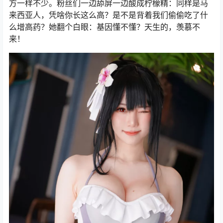
方一样不少。粉丝们一边舔屏一边酸成柠檬精：同样是马
来西亚人，凭啥你长这么高？是不是背着我们偷偷吃了什
么增高药？她翻个白眼：基因懂不懂？天生的，羡慕不
来！