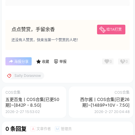
点点赞赏，手留余香
给TA打赏
还没有人赞赏，快来当第一个赞赏的人吧！
0
0
海报分享
收藏
举报
Sally Dorasnow
COS合集
COS合集
五更百鬼丨COS合集[已更50
西尔酱丨COS合集[已更26
期]~[842P - 8.5G]
期]~[1489P+10V - 7.5G]
2026-2-27 15:53:02
2026-2-27 20:04:48
0 条回复
文章作者
管理员
A
M