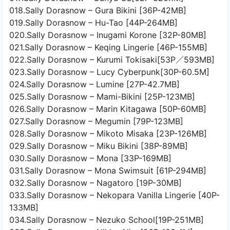
018.Sally Dorasnow – Gura Bikini [36P-42MB]
019.Sally Dorasnow – Hu-Tao [44P-264MB]
020.Sally Dorasnow – Inugami Korone [32P-80MB]
021.Sally Dorasnow – Keqing Lingerie [46P-155MB]
022.Sally Dorasnow – Kurumi Tokisaki[53P／593MB]
023.Sally Dorasnow – Lucy Cyberpunk[30P-60.5M]
024.Sally Dorasnow – Lumine [27P-42.7MB]
025.Sally Dorasnow – Mami-Bikini [25P-123MB]
026.Sally Dorasnow – Marin Kitagawa [50P-60MB]
027.Sally Dorasnow – Megumin [79P-123MB]
028.Sally Dorasnow – Mikoto Misaka [23P-126MB]
029.Sally Dorasnow – Miku Bikini [38P-89MB]
030.Sally Dorasnow – Mona [33P-169MB]
031.Sally Dorasnow – Mona Swimsuit [61P-294MB]
032.Sally Dorasnow – Nagatoro [19P-30MB]
033.Sally Dorasnow – Nekopara Vanilla Lingerie [40P-
133MB]
034.Sally Dorasnow – Nezuko School[19P-251MB]