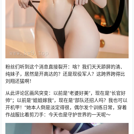
粉丝们听到这个消息直接裂开：啥？我们天天舔屏的清、
纯妹子，居然是开高达的？还是现役军人？这跨界跨得比
刘翔还猛啊！
从此评论区画风突变：以前是“老婆好美”，现在是“长官好
帅”；以前是“姐姐嫁我”，现在是“部队还招人吗？我也可以
开机甲！”她本人倒是淡定得很，偶尔发个训练日常，穿着
作战服比着剪刀手：今天也是守护世界的一天呢～