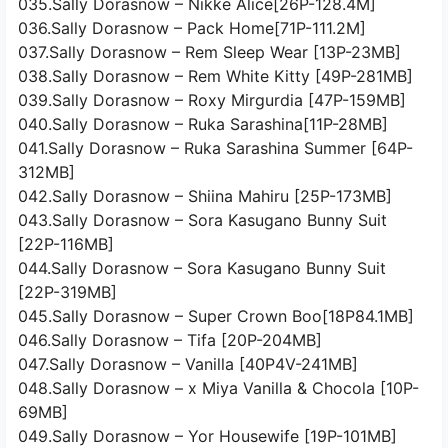
035.Sally Dorasnow – Nikke Alice[26P-128.4M]
036.Sally Dorasnow – Pack Home[71P-111.2M]
037.Sally Dorasnow – Rem Sleep Wear [13P-23MB]
038.Sally Dorasnow – Rem White Kitty [49P-281MB]
039.Sally Dorasnow – Roxy Mirgurdia [47P-159MB]
040.Sally Dorasnow – Ruka Sarashina[11P-28MB]
041.Sally Dorasnow – Ruka Sarashina Summer [64P-
312MB]
042.Sally Dorasnow – Shiina Mahiru [25P-173MB]
043.Sally Dorasnow – Sora Kasugano Bunny Suit
[22P-116MB]
044.Sally Dorasnow – Sora Kasugano Bunny Suit
[22P-319MB]
045.Sally Dorasnow – Super Crown Boo[18P84.1MB]
046.Sally Dorasnow – Tifa [20P-204MB]
047.Sally Dorasnow – Vanilla [40P4V-241MB]
048.Sally Dorasnow – x Miya Vanilla & Chocola [10P-
69MB]
049.Sally Dorasnow – Yor Housewife [19P-101MB]