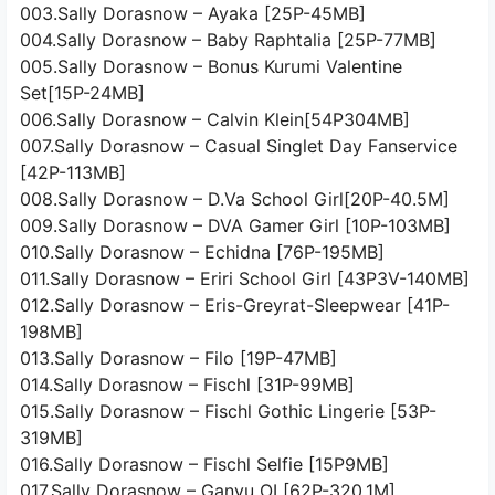
003.Sally Dorasnow – Ayaka [25P-45MB]
004.Sally Dorasnow – Baby Raphtalia [25P-77MB]
005.Sally Dorasnow – Bonus Kurumi Valentine
Set[15P-24MB]
006.Sally Dorasnow – Calvin Klein[54P304MB]
007.Sally Dorasnow – Casual Singlet Day Fanservice
[42P-113MB]
008.Sally Dorasnow – D.Va School Girl[20P-40.5M]
009.Sally Dorasnow – DVA Gamer Girl [10P-103MB]
010.Sally Dorasnow – Echidna [76P-195MB]
011.Sally Dorasnow – Eriri School Girl [43P3V-140MB]
012.Sally Dorasnow – Eris-Greyrat-Sleepwear [41P-
198MB]
013.Sally Dorasnow – Filo [19P-47MB]
014.Sally Dorasnow – Fischl [31P-99MB]
015.Sally Dorasnow – Fischl Gothic Lingerie [53P-
319MB]
016.Sally Dorasnow – Fischl Selfie [15P9MB]
017.Sally Dorasnow – Ganyu OL[62P-320.1M]