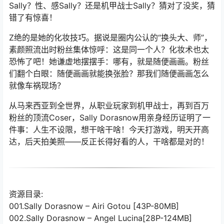
Sally？性、感Sally？还是机甲战士Sally？猜对了没奖，猜
错了有惊喜！
Z绝的是她的化妆技巧。据说是圈内公认的“换头大、师”，
素颜照流出时粉丝集体惊呼：这是同一个人？化妆术也太
恐怖了吧！她谦虚地摆摆手：哪有，就是随便画画。粉丝
们翻个白眼：随便画画就能换张脸？那我们随便画画怎么
就像车祸现场？
从马来西亚到全世界，从职业玩家到机甲战士，再到百万
粉丝的顶流Coser，Sally Dorasnow用亲身经历证明了一
件事：人生不设限，想干啥干啥！今天打游戏，明天开高
达，后天拍美照——反正长得好看的人，干啥都是对的！
资源目录:
001.Sally Dorasnow – Airi Gotou [43P-80MB]
002.Sally Dorasnow – Angel Lucina[28P-124MB]