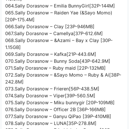
064.Sally Dorasnow – Emilia BunnyGirl[32P-144M]
065.Sally Dorasnow – Raiden Yae (&Sayo Momo)
[20P-175.4M]
066.Sally Dorasnow – Clay [23P-946MB]
067.Sally Dorasnow – Camellya[37P-612.6M]
068.Sally Dorasnow – &Azami – Bay x Clay [30P-
1.15GB]
069.Sally Dorasnow – Kafka[21P-443.6M]
070.Sally Dorasnow – Bunny Soda[43P-642.9M]
071.Sally Dorasnow – Ruby maid [22P-132MB]
072.Sally Dorasnow – &Sayo Momo – Ruby & Ai[38P-
242.8M]
073.Sally Dorasnow – Frieren[56P-438.5M]
074.Sally Dorasnow – Viper[39P-560.5M]
075.Sally Dorasnow – Miku bunnygir [20P-109MB]
076.Sally Dorasnow – Officer 2B [36P-166MB]
077.Sally Dorasnow – Ganyu QiPao [39P-410MB]
078.Sally Dorasnow – LUNA[35P-278.8M]