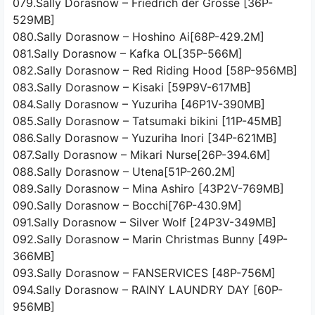
079.Sally Dorasnow – Friedrich der Grosse [36P-
529MB]
080.Sally Dorasnow – Hoshino Ai[68P-429.2M]
081.Sally Dorasnow – Kafka OL[35P-566M]
082.Sally Dorasnow – Red Riding Hood [58P-956MB]
083.Sally Dorasnow – Kisaki [59P9V-617MB]
084.Sally Dorasnow – Yuzuriha [46P1V-390MB]
085.Sally Dorasnow – Tatsumaki bikini [11P-45MB]
086.Sally Dorasnow – Yuzuriha Inori [34P-621MB]
087.Sally Dorasnow – Mikari Nurse[26P-394.6M]
088.Sally Dorasnow – Utena[51P-260.2M]
089.Sally Dorasnow – Mina Ashiro [43P2V-769MB]
090.Sally Dorasnow – Bocchi[76P-430.9M]
091.Sally Dorasnow – Silver Wolf [24P3V-349MB]
092.Sally Dorasnow – Marin Christmas Bunny [49P-
366MB]
093.Sally Dorasnow – FANSERVICES [48P-756M]
094.Sally Dorasnow – RAINY LAUNDRY DAY [60P-
956MB]