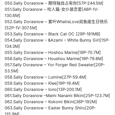
050.Sally Dorasnow – 期待独自占有你[57P-244.5M]
051.Sally Dorasnow – 咬人猫-女仆装恋爱[48P-1V-
130.6M]
052.Sally Dorasnow – 紫叶WhatisLove双鱼座生日快乐
[52P-1V-307.5M]
053.Sally Dorasnow – Black Cat OC [29P-181MB]
054.Sally Dorasnow – &Azami – White Bunny Girl[15P-
134.3M]
055.Sally Dorasnow – Hoshou Marine[19P-70.7M]
056.Sally Dorasnow – Houshou Marine[19P-79.8M]
057.Sally Dorasnow – Yor Forger Red Sweater[20P-
53.5M]
058.Sally Dorasnow – Lumine[27P-59.4M]
059.Sally Dorasnow – Klee[19P-19.4M]
060.Sally Dorasnow – Iono[13P-200.1M]
061.Sally Dorasnow –Mami Nanami Bikini[25P-123.7M]
062.Sally Dorasnow – Kokomi Bikini[36P-192M]
063.Sally Dorasnow – Easter Bunny Shiro[20P-
115.9M]