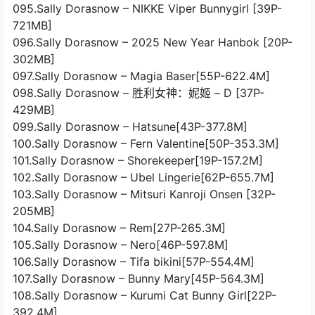
095.Sally Dorasnow – NIKKE Viper Bunnygirl [39P-
721MB]
096.Sally Dorasnow – 2025 New Year Hanbok [20P-
302MB]
097.Sally Dorasnow – Magia Baser[55P-622.4M]
098.Sally Dorasnow – 胜利女神：妮姬 – D [37P-
429MB]
099.Sally Dorasnow – Hatsune[43P-377.8M]
100.Sally Dorasnow – Fern Valentine[50P-353.3M]
101.Sally Dorasnow – Shorekeeper[19P-157.2M]
102.Sally Dorasnow – Ubel Lingerie[62P-655.7M]
103.Sally Dorasnow – Mitsuri Kanroji Onsen [32P-
205MB]
104.Sally Dorasnow – Rem[27P-265.3M]
105.Sally Dorasnow – Nero[46P-597.8M]
106.Sally Dorasnow – Tifa bikini[57P-554.4M]
107.Sally Dorasnow – Bunny Mary[45P-564.3M]
108.Sally Dorasnow – Kurumi Cat Bunny Girl[22P-
392.4M]