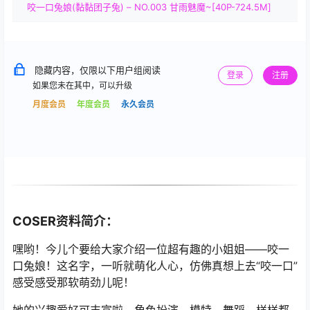
咬一口兔娘(黏黏团子兔) – NO.003 甘雨魅魔~[40P-724.5M]
隐藏内容，仅限以下用户组阅读
登录
注册
如果您未在其中，可以升级
月度会员
年度会员
永久会员
COSER资料简介：
嘿哟！今儿个要给大家介绍一位超有趣的小姐姐——咬一
口兔娘！这名字，一听就萌化人心，仿佛真想上去“咬一口”
感受感受那软萌劲儿呢！