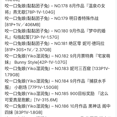
咬一口兔娘(黏黏团子兔) – NO.178 8月作品『温泉の女
将』燕无歇[78P-1V-1.04G]
咬一口兔娘(黏黏团子兔) – NO.179 明日香特殊作战
[81P+1V／406MB]
咬一口兔娘(黏黏团子兔) – NO.180 9月作品『梦中的婚
礼』勾指起誓[73P-1V-1.57G]
咬一口兔娘(黏黏团子兔) – NO.181 绝区零 妮可·德玛拉
[81P+30S+1V／2.37GB]
咬一口兔娘(Yiko湿润兔) – NO.182 9月月票特典『宅家萌
妹』 Bunny Style[42P-1V-1.07G]
咬一口兔娘(Yiko湿润兔) – NO.183 妮可三百窟 [133P1V-
1.79GB]
咬一口兔娘(Yiko湿润兔) – NO.184 9月作品『捕获水手
服』 小剧场 [77P1V-1.50GB]
咬一口兔娘(Yiko湿润兔) – NO.185 900目标奖励 『这么
可爱真是抱歉』[1V-315.6M]
咬一口兔娘(Yiko湿润兔) – NO.186 10月作品 黑神话 阁中
四妹 [83P1V-1.8GB]