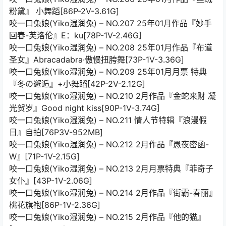
粉黛』 小舞蹈[86P-2V-3.61G]
咬一口兔娘(Yiko湿润兔) – NO.207 25年01月作品『妙手
回春-芙洛伦』E：ku[78P-1V-2.46G]
咬一口兔娘(Yiko湿润兔) – NO.208 25年01月作品『布道
圣女』Abracadabra·傲慢扭胯舞[73P-1V-3.36G]
咬一口兔娘(Yiko湿润兔) – NO.209 25年01月月票 特典
『冬の邂逅』+小舞蹈[42P-2V-2.12G]
咬一口兔娘(Yiko湿润兔) – NO.210 2月作品『金蛇来财 凝
光贺岁』Good night kiss[90P-1V-3.74G]
咬一口兔娘(Yiko湿润兔) – NO.211 情人节特辑『浪漫假
日』自拍[76P3V-952MB]
咬一口兔娘(Yiko湿润兔) – NO.212 2月作品『愚夜密函-
W』[71P-1V-2.15G]
咬一口兔娘(Yiko湿润兔) – NO.213 2月月票特典『菲奇子
女仆』[43P-1V-2.06G]
咬一口兔娘(Yiko湿润兔) – NO.214 2月作品『街霸-春丽』
桃花旗袍[86P-1V-2.36G]
咬一口兔娘(Yiko湿润兔) – NO.215 2月作品『他的猫』