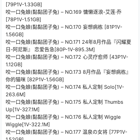
[79P1V-1.33GB]
咬一口兔娘(黏黏团子兔) – NO.169 慵懒逐浪-艾莲·乔
[78P1V-1.51GB]
咬一口兔娘(黏黏团子兔) – NO.170 妄想病栋 [81P1V-
1.56GB]
咬一口兔娘(黏黏团子兔) – NO.171 24年8月作品『闪耀夏
日-阿尼斯』 恋爱告急[80P-1V-895.3M]
咬一口兔娘(黏黏团子兔) – NO.172 心灵疗愈师 [43P1V-
1.12GB]
咬一口兔娘(黏黏团子兔) – NO.173 8月作品『妄想病栋』
你的猫咪 [82P1V-1.56GB]
咬一口兔娘(黏黏团子兔) – NO.174 私人定制 Solo[1V-
263.6M]
咬一口兔娘(黏黏团子兔) – NO.175 私人定制 Thumbs
Up[1V-327.1M]
咬一口兔娘(黏黏团子兔) – NO.176 私人定制 Wiggle
Wiggle[1V-322.1M]
咬一口兔娘(黏黏团子兔) – NO.177 温泉の女将 [77P1V-
1.52GB]