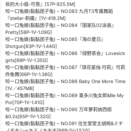
妆的大小姐-可畏』[57P-925.5M]
咬一口兔娘(黏黏团子兔) – NO.083 九月T3专属舞蹈
『stellar-刺痛』[1V-418.2M]
咬一口兔娘(黏黏团子兔) – NO.084『国家队02泳装』
Pretty[58P-1V-1.09G]
咬一口兔娘(黏黏团子兔) – NO.085『海の夏日』
Shotgun[83P-1V-1.44G]
咬一口兔娘(黏黏团子兔) – NO.086『绿野茶会』Lovesick
girls[69P-1V-1.35G]
咬一口兔娘(黏黏团子兔) – NO.087『琪花星烛·可莉』可莉
炸鱼舞[66P-1V-1.38G]
咬一口兔娘(黏黏团子兔) – NO.088 Baby One More Time
[1V／457MB]
咬一口兔娘(黏黏团子兔) – NO.089 喜多川兔女郎&Be My
Poi[70P-1V-1.41G]
咬一口兔娘(黏黏团子兔) – NO.090 万年萝莉纳西妲
&0.2s[65P-1V-1.32G]
咬一口兔娘(黏黏团子兔) – NO.091 往生堂堂主胡桃&ミチ
ノチモシーキミノキモチ[66P-1V-1.52G]