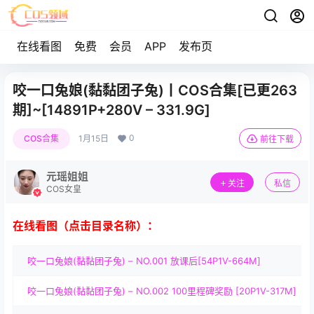
在线看图
免费
会员
APP
发布页
咬一口兔娘(黏黏团子兔)丨COS合集[已更263
期]~[14891P+280V – 331.9G]
0
COS合集
1月15日
前往下载
元瑶姐姐
关注
私信
COS女皇
在线看图（点击目录名称）：
咬一口兔娘(黏黏团子兔) – NO.001 放课后[54P1V-664M]
咬一口兔娘(黏黏团子兔) – NO.002 100里程碑奖励 [20P1V-317M]