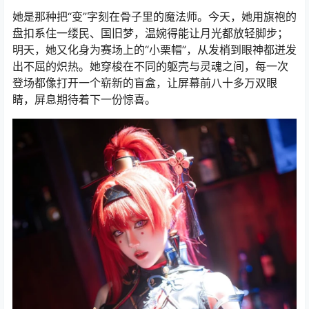
她是那种把“变”字刻在骨子里的魔法师。今天，她用旗袍的
盘扣系住一缕民、国旧梦，温婉得能让月光都放轻脚步；
明天，她又化身为赛场上的“小栗帽”，从发梢到眼神都迸发
出不屈的炽热。她穿梭在不同的躯壳与灵魂之间，每一次
登场都像打开一个崭新的盲盒，让屏幕前八十多万双眼
睛，屏息期待着下一份惊喜。