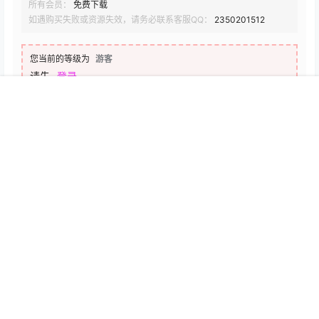
所有会员：
免费下载
如遇购买失败或资源失效，请务必联系客服QQ：
2350201512
您当前的等级为
游客
请先
登录
首页
搜索
会员
我的
百度网盘
点点赞赏，手留余香
给TA打赏
还没有人赞赏，快来当第一个赞赏的人吧！
0
0
海报分享
收藏
举报
大姐姐
性感
瓜希酱