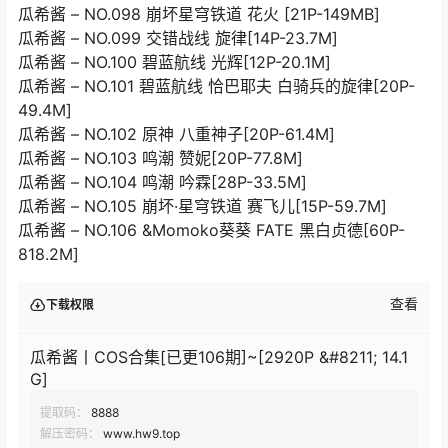
瓜希酱 – NO.098 崩坏星穹铁道 花火 [21P-149MB]
瓜希酱 – NO.099 交错战线 旋律[14P-23.7M]
瓜希酱 – NO.100 碧蓝航线 光辉[12P-20.1M]
瓜希酱 – NO.101 碧蓝航线 恰巴耶夫 白骑兵的旋律[20P-
49.4M]
瓜希酱 – NO.102 原神 八重神子[20P-61.4M]
瓜希酱 – NO.103 鸣潮 赞妮[20P-77.8M]
瓜希酱 – NO.104 鸣潮 吟霖[28P-33.5M]
瓜希酱 – NO.105 崩坏·星穹铁道 赛飞儿[15P-59.7M]
瓜希酱 – NO.106 &Momoko葵葵 FATE 黑白贞德[60P-
818.2M]
查看
下载权限
瓜希酱丨COS合集[已更106期]~[2920P &#8211; 14.1
G]
提取码：
8888
解压密码：
www.hw9.top