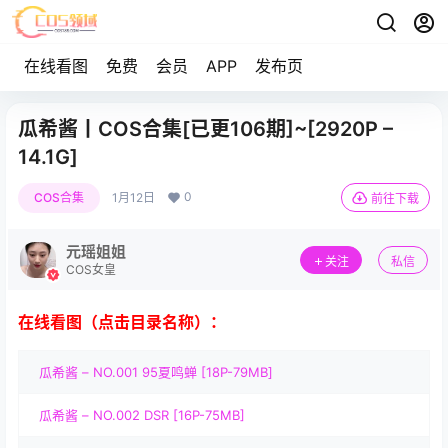
在线看图
免费
会员
APP
发布页
瓜希酱丨COS合集[已更106期]~[2920P –
14.1G]
0
COS合集
1月12日
前往下载
元瑶姐姐
关注
私信
COS女皇
在线看图（点击目录名称）：
瓜希酱 – NO.001 95夏鸣蝉 [18P-79MB]
瓜希酱 – NO.002 DSR [16P-75MB]