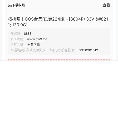
查看
下载权限
桜桃喵丨COS合集[已更224期]~[8804P+33V &#821
1; 130.9G]
提取码：
8888
解压密码：
www.hw9.top
所有会员：
免费下载
如遇购买失败或资源失效，请务必联系客服QQ：
2350201512
您当前的等级为
游客
请先
登录
首页
搜索
会员
我的
百度网盘
点点赞赏，手留余香
给TA打赏