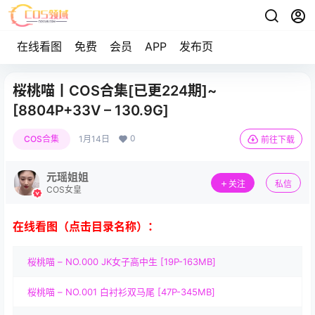
在线看图
免费
会员
APP
发布页
桜桃喵丨COS合集[已更224期]~
[8804P+33V – 130.9G]
0
COS合集
1月14日
前往下载
元瑶姐姐
关注
私信
COS女皇
在线看图（点击目录名称）：
桜桃喵 – NO.000 JK女子高中生 [19P-163MB]
桜桃喵 – NO.001 白衬衫双马尾 [47P-345MB]