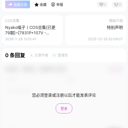
0
0
海报分享
收藏
举报
COS合集
网站介绍
Nyako喵子丨COS合集[已更
特别声明
79期]~[7931P+107V -
39.3G]
2026-1-28 15:51:41
2025-12-29 20:09:07
0 条回复
文章作者
管理员
A
M
欢迎您，新朋友，感谢参与互动！
确认修改
您必须登录或注册以后才能发表评论
登录