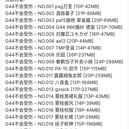
G44不会受伤 – NO.001 psg万圣 [15P-42MB]
G44不会受伤 – NO.002 酒吞童子 [21P-88MB]
G44不会受伤 – NO.003 pa15旗袍 翠雀媚 [20P-69MB]
G44不会受伤 – NO.004 G44 98K婚纱 德皇 [25P-70MB]
G44不会受伤 – NO.005 対魔忍ユキカゼ [16P-47MB]
G44不会受伤 – NO.006 aa12 [20P-44MB]
G44不会受伤 – NO.007 TMP圣诞 [14P-47MB]
G44不会受伤 – NO.008 乐园 [26P-237MB]
G44不会受伤 – NO.009 春鹏饺子外卖小妹 [24P-288MB]
G44不会受伤 – NO.010 PA-15 奶牛 [15P-115MB]
G44不会受伤 – NO.011 露露姆兔女郎 [20P-259MB]
G44不会受伤 – NO.012 八音盒 [12P-164MB]
G44不会受伤 – NO.013 gosick [17P-227MB]
G44不会受伤 – NO.014 雾枝黑裙礼服 [13P-43MB]
G44不会受伤 – NO.015 雾枝披风 [14P-39MB]
G44不会受伤 – NO.016 雾枝校服 [19P-44MB]
G44不会受伤 – NO.017 雾枝长裙 [13P-29MB]
G44不会受伤 – NO.018 抚子蛇神 [15P-196MB]