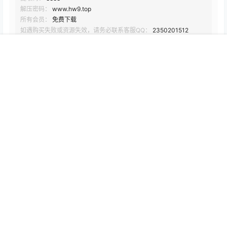
解压密码：
www.hw9.top
所有会员：
免费下载
如遇购买失败或资源失效，请务必联系客服QQ：
2350201512
首页
搜索
会员
我的
您当前的等级为
游客
请先
登录
百度网盘
点点赞赏，手留余香
给TA打赏
还没有人赞赏，快来当第一个赞赏的人吧！
0
0
海报分享
收藏
举报