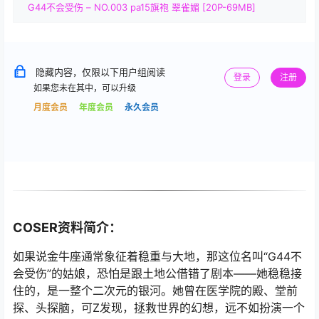
G44不会受伤 – NO.003 pa15旗袍 翠雀媚 [20P-69MB]
隐藏内容，仅限以下用户组阅读
登录
注册
如果您未在其中，可以升级
月度会员
年度会员
永久会员
COSER资料简介：
如果说金牛座通常象征着稳重与大地，那这位名叫“G44不
会受伤”的姑娘，恐怕是跟土地公借错了剧本——她稳稳接
住的，是一整个二次元的银河。她曾在医学院的殿、堂前
探、头探脑，可Z发现，拯救世界的幻想，远不如扮演一个