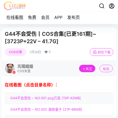
在线看图
免费
会员
APP
发布页
G44不会受伤丨COS合集[已更161期]~
[3723P+22V – 41.7G]
0
COS合集
1月26日
前往下载
元瑶姐姐
关注
私信
COS女皇
在线看图（点击目录名称）：
G44不会受伤 – NO.001 psg万圣 [15P-42MB]
G44不会受伤 – NO.002 酒吞童子 [21P-88MB]