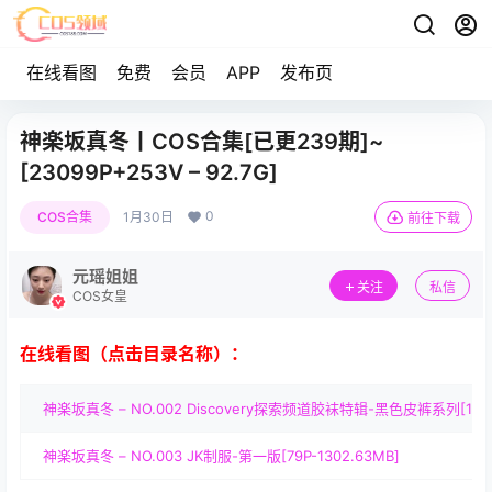
在线看图
免费
会员
APP
发布页
神楽坂真冬丨COS合集[已更239期]~
[23099P+253V – 92.7G]
0
COS合集
1月30日
前往下载
元瑶姐姐
关注
私信
COS女皇
在线看图（点击目录名称）：
神楽坂真冬 – NO.002 Discovery探索频道胶袜特辑-黑色皮裤系列[169P+
神楽坂真冬 – NO.003 JK制服-第一版[79P-1302.63MB]