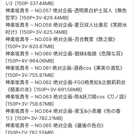
い》[150P-337.44MB]
神楽坂真冬 – NO.057 绝对企画-透明黑白护士双人《無色
哲学》[150P+3V-829.44MB]
神楽坂真冬 – NO.058 绝对企画-夏日双人比基尼《笑颜水
时计》[150P+3V-625.14MB]
神楽坂真冬 – NO.059 绝对企画-百合教室《数之歌》
[150P+3V-620.67MB]
神楽坂真冬 – NO.060 绝对企画-狼妹&兔娘《危険な耳》
[150P+4V-964.06MB]
神楽坂真冬 – NO.061 绝对企画-酒吞cos《果実の酒気》
[150P+3V-755.97MB]
神楽坂真冬 – NO.062 绝对企画-FGO杨贵妃&企鹅莉莉丝
《極楽の氷》[150P+3V-691.56MB]
神楽坂真冬 – NO.063 绝对企画-陈&妖刀姬cos《刀ノ語》
[150P+3V-758.67MB]
神楽坂真冬 – NO.064 绝对企画-黛玉&小恶魔《色の香
り》[150P+3V-782.21MB]
神楽坂真冬 – NO.065 绝对企画《最後の告白》
[150P+2V-782.55MB]