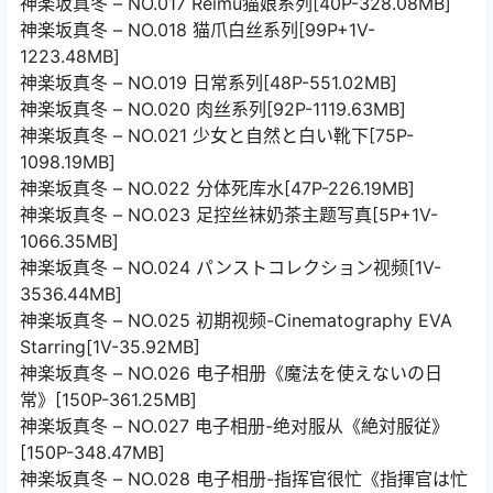
神楽坂真冬 – NO.017 Reimu猫娘系列[40P-328.08MB]
神楽坂真冬 – NO.018 猫爪白丝系列[99P+1V-
1223.48MB]
神楽坂真冬 – NO.019 日常系列[48P-551.02MB]
神楽坂真冬 – NO.020 肉丝系列[92P-1119.63MB]
神楽坂真冬 – NO.021 少女と自然と白い靴下[75P-
1098.19MB]
神楽坂真冬 – NO.022 分体死库水[47P-226.19MB]
神楽坂真冬 – NO.023 足控丝袜奶茶主题写真[5P+1V-
1066.35MB]
神楽坂真冬 – NO.024 パンストコレクション视频[1V-
3536.44MB]
神楽坂真冬 – NO.025 初期视频-Cinematography EVA
Starring[1V-35.92MB]
神楽坂真冬 – NO.026 电子相册《魔法を使えないの日
常》[150P-361.25MB]
神楽坂真冬 – NO.027 电子相册-绝对服从《絶対服従》
[150P-348.47MB]
神楽坂真冬 – NO.028 电子相册-指挥官很忙《指揮官は忙