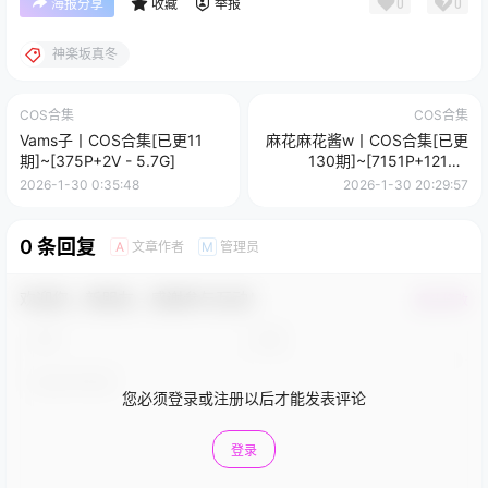
0
0
海报分享
收藏
举报
神楽坂真冬
COS合集
COS合集
Vams子丨COS合集[已更11
麻花麻花酱w丨COS合集[已更
期]~[375P+2V - 5.7G]
130期]~[7151P+121V -
71.5G]
2026-1-30 0:35:48
2026-1-30 20:29:57
0 条回复
文章作者
管理员
A
M
欢迎您，新朋友，感谢参与互动！
确认修改
您必须登录或注册以后才能发表评论
登录