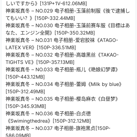
しいですから》[131P+1V-612.06MB]
神楽坂真冬 – NO.029 电子相册-玉藻前制服《後で逮捕し
てもいい？》[150P-332.44MB]
神楽坂真冬 – NO.030 电子相册-玉藻前赛车服《目標はあ
なた、エンジン全開》[150P-350.32MB]
神楽坂真冬 – NO.031 电子相册-爱宕胶袜《ATAGO-
LATEX VER》[150P-336.51MB]
神楽坂真冬 – NO.032 电子相册-高雄黑丝《TAKAO-
TIGHTS VE》[150P-357.13MB]
神楽坂真冬 – NO.033 电子相册-瓶儿《艳娘幻梦谭》
[150P-443.12MB]
神楽坂真冬 – NO.034 电子相册-蕾姆《Milk by blue》
[150P-312.49MB]
神楽坂真冬 – NO.035 电子相册-樱岛麻衣《白昼梦》
[150P-345.93MB]
神楽坂真冬 – NO.036 电子相册-白贞德
《Swimingthedrea》[150P-312.12MB]
神楽坂真冬 – NO.037 电子相册-旗袍黑贞[150P-
586.09MB]