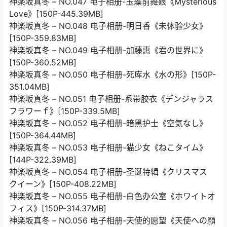
神楽坂真冬 – NO.047 电子相册-玉藻前舞娘《Mysterious
Love》[150P-445.39MB]
神楽坂真冬 – NO.048 电子相册-明日香《未体验少女》
[150P-359.83MB]
神楽坂真冬 – NO.049 电子相册-加藤惠《君の世界に》
[150P-360.52MB]
神楽坂真冬 – NO.050 电子相册-死库水《水の形》[150P-
351.04MB]
神楽坂真冬 – NO.051 电子相册-系带胶衣《デンジャラス
フラワーｆ》[150P-339.5MB]
神楽坂真冬 – NO.052 电子相册-暗黑护士《空気なし》
[150P-364.44MB]
神楽坂真冬 – NO.053 电子相册-猫少女《ねこタイム》
[144P-322.39MB]
神楽坂真冬 – NO.054 电子相册-圣诞特辑《クリスマス
クイーン》[150P-408.22MB]
神楽坂真冬 – NO.055 电子相册-白色办公室《ホワイトオ
フィス》[150P-314.37MB]
神楽坂真冬 – NO.056 电子相册-天使的愿望《天使への願