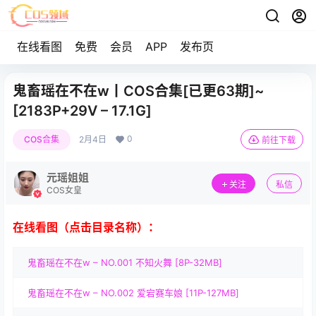
在线看图
免费
会员
APP
发布页
鬼畜瑶在不在w丨COS合集[已更63期]~
[2183P+29V – 17.1G]
0
COS合集
2月4日
前往下载
元瑶姐姐
关注
私信
COS女皇
在线看图（点击目录名称）：
鬼畜瑶在不在w – NO.001 不知火舞 [8P-32MB]
鬼畜瑶在不在w – NO.002 爱宕赛车娘 [11P-127MB]