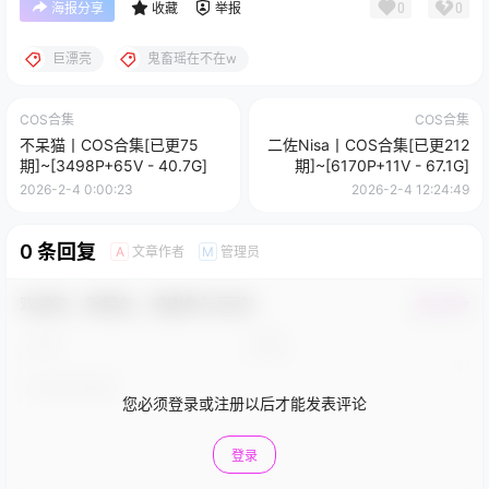
0
0
海报分享
收藏
举报
巨漂亮
鬼畜瑶在不在w
COS合集
COS合集
不呆猫丨COS合集[已更75
二佐Nisa丨COS合集[已更212
期]~[3498P+65V - 40.7G]
期]~[6170P+11V - 67.1G]
2026-2-4 0:00:23
2026-2-4 12:24:49
0 条回复
文章作者
管理员
A
M
欢迎您，新朋友，感谢参与互动！
确认修改
您必须登录或注册以后才能发表评论
登录