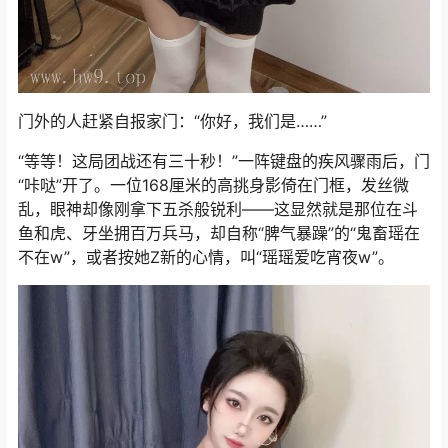
门外的人赶紧自报家门：“你好，我们是……”
“等等！这局团战还有三十秒！”一阵键盘的疾风骤雨后，门
“咔哒”开了。一位168厘米的高挑身影倚在门框，发丝微
乱，眼神却像刚拿下五杀般锐利——这显然就是那位在斗
鱼和虎、牙坐拥百万兵马，却自称“脾气暴躁”的“鬼畜瑶在
不在w”，或者按她Z新的心情，叫“瑶瑶爱吃宵夜w”。