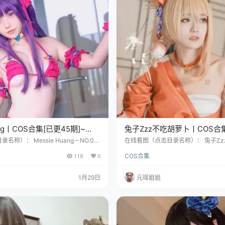
ang丨COS合集[已更45期]~
兔子Zzz不吃胡萝卜丨COS合集
G]
期]~[5032P – 39.9G]
称）： Messie Huang – NO.00
在线看图（点击目录名称）： 兔子Zzz
Wolf [22P-118MB] Messie Huang – N
O.001 甜蜜疗愈 [31P-117MB] 兔子
118
0
COS合集
 [18P-58MB] Messie Huang – NO.003
O.002 蒸汽少女 [29P-149MB] 兔
26P-74MB] 瞧见这个名字——Messie Hua
NO.003 丽江屋顶 [22P-172MB]
点！这可不是什么球场上的那位“梅
Zzz不吃胡萝卜”，是不是透着一股
1月29日
元瑶姐姐
劲儿？这可是一位2002年秋天降生于
兔”。别看她名字里带着“Zz…