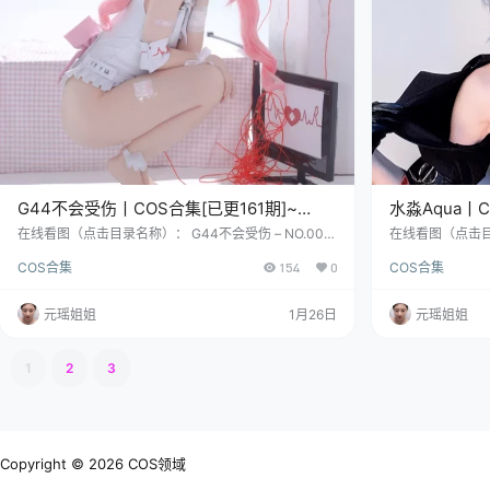
G44不会受伤丨COS合集[已更161期]~
水淼Aqua丨C
[3723P+22V – 41.7G]
[17308P+62V
在线看图（点击目录名称）： G44不会受伤 – NO.001
在线看图（点击目录名
psg万圣 [15P-42MB] G44不会受伤 – NO.002 酒吞童
凤机车 [33P-529
COS合集
154
0
COS合集
子 [21P-88MB] G44不会受伤 – NO.003 pa15旗袍 翠
灵女王 [31P-37
雀媚 [20P-69MB] COSER资料简介： 如果说金牛座通
弩s [25P-24
常象征着稳重与大地，那这位名叫“G44不会受伤”的姑
“水”的人都温柔
元瑶姐姐
1月26日
元瑶姐姐
娘，恐怕是跟土地公借错了剧本——她稳稳接住的，是
一瓢——1999
一整个二次元的银河。她曾…
的波光，炼出了
1
2
3
Copyright © 2026
COS领域