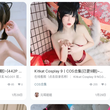
]~[442P –
Kitkat Cosplay 9丨COS合集[已更9期]~
[213P – 1.5G]
 NO.001 双人
在线看图（点击目录名称）： Kitkat Cosplay 9 NO.00
002 过膝白丝 [41P
1 Ahri [24P-28MB] Kitkat Cosplay 9 NO.002 Barbara
85
0
COS合集
255
0
妹 [41P-380MB]
Gunnhildr [10P-115MB] Kitkat Cosplay 9 NO.003 Va
奇女子，芳名甚
nilla [14P-3MB] 嘿，你瞧瞧这位神秘又迷人的小姐
……好家伙，这名
姐！她有个超酷的艺名——Kitkat9，就像一颗藏在糖果
1月29日
元瑶姐姐
1月29日
爱的“内存不足”
罐里的巧克力豆…