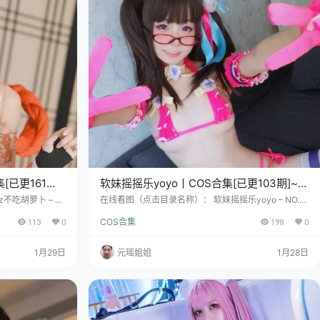
[已更161
软妹摇摇乐yoyo丨COS合集[已更103期]~
[15757P+288V – 85.7G]
不吃胡萝卜 – N
在线看图（点击目录名称）： 软妹摇摇乐yoyo – NO.0
Zzz不吃胡萝卜 – N
01 Fantia-2018年2月会员订阅[100P+4V-898.7M] 软
113
0
COS合集
198
0
子Zzz不吃胡萝卜 –
妹摇摇乐yoyo – NO.002 Fantia-2018年4月会员订阅
 你听这名儿——“兔子
[75P+3V-113.4M] 软妹摇摇乐yoyo – NO.003 Fantia-
子叛逆又迷糊的可爱
2018年6月会员订阅[96P+2V-347.5M] 哟，快来看这
1月29日
元瑶姐姐
1月28日
上海滩的“天秤
个2001年夏天的巨蟹座小姑娘呀——她呀…