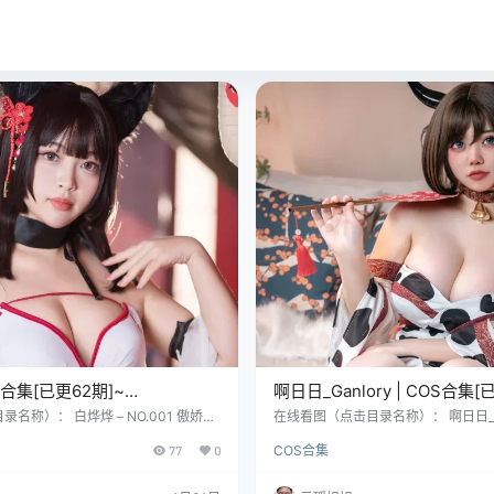
合集[已更62期]~
啊日日_Ganlory | COS合集[
 – 46.7G]
[869P+5V – 5.3G]
名称）： 白烨烨 – NO.001 傲娇女
在线看图（点击目录名称）： 啊日日_Ganl
7MB] 白烨烨 – NO.002 bad girl [85P
1 奶光 [30P-180MB] 啊日日_Ganlory
77
0
COS合集
烨烨 – NO.003 毛衣套装 [128P7V-64
护士 [70P-576MB] 啊日日_Ganlory 
白烨烨是谁”这个问题，官方的答案像一份
后辈 [27P-174MB] 在繁华热闹的
，而江、湖的传说则更像一杯被摇晃过
精怪的姑娘，她叫啊日日_Ganlory