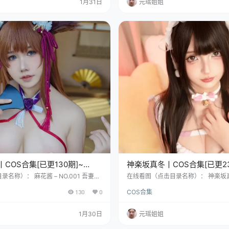
1月31日
元瑶姐姐
噗噜地冒着各种不确定的泡泡。 据说，
anlory，简单好记，就像她这人一
于20…
199…
COS合集[已更130期]~
神楽坂真冬丨COS合集[已更23
– 71.5G]
[23099P+253V – 92.7G]
名称）： 麻花酱 – NO.001 吾妻旗
在线看图（点击目录名称）： 神楽坂真冬 –
] 麻花酱 – NO.002 伊什塔尔 [31P-59
scovery探索频道胶袜特辑-黑色皮裤系列
130
0
COS合集
NO.003 恶魔姐姐 [30P-273MB] 资源
073.08MB] 神楽坂真冬 – NO.003 
O.001 吾妻旗袍 [30P-656MB] 麻花酱
-1302.63MB] 说到神楽坂真冬这
尔 [31P-594MB] 麻花酱 – NO.003 恶
能会立刻浮现出一位从漫画格子里溜
1月30日
元瑶姐姐
MB] …
竟，这位1999年盛夏在上海徐汇老
巨蟹座姑娘，人生轨迹本身就带着几