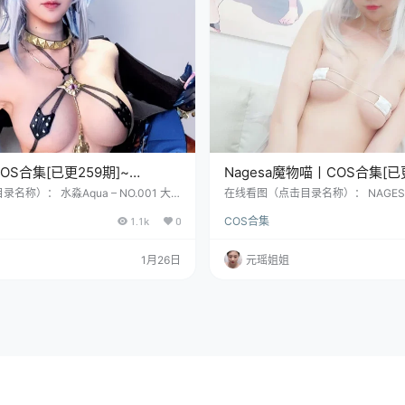
OS合集[已更259期]~
Nagesa魔物喵丨COS合集[已
 – 54.5G]
[10691P+328V – 93.5G]
称）： 水淼Aqua – NO.001 大
在线看图（点击目录名称）： NAGESA魔
MB] 水淼Aqua – NO.002 黒獣 黑精
0 NAGESA魔物喵 – NO.001 Super S
1.1k
0
COS合集
8MB] 水淼Aqua – NO.003 一拳超人
5MB] NAGESA魔物喵 – NO.002 写真本 
2MB] COSER资料简介： 如果说名字里带
19MB] COSER资料简介： 嘿，你
，那水淼Aqua一定是其中离经叛道的那
小姐姐——Nagesa魔物喵！她呀，
1月26日
元瑶姐姐
年盛夏的上海，狮子座的烈日熔进黄浦江
哈尔滨姑娘，活脱脱一个灵动的小精、
这么…
处、女座，…