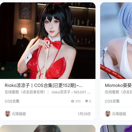
Rioko凉凉子丨COS合集[已更152期]~
Momoko葵葵
[5650P+500V – 74.4G]
[722P+1V – 1
在线看图（点击目录名称）： rioko凉凉子 – NO.001 G
在线看图（点击目录
36c花嫁 [25P-245MB] rioko凉凉子 – NO.002 ots14
翠之海 空音和陆乃 [
COS合集
370
0
COS合集
[21P-227MB] rioko凉凉子 – NO.003 爱宕旗袍 [20P-2
002《King Exi
66MB] 江、湖人称“Rioko凉凉子”，又名“肉扣热热子”
Eternal Fant
——听听这名字，是不是像从冰箱冷冻层刚拿出来，又
一下这位宝藏女孩M
元瑶姐姐
1月29日
元瑶姐姐
在火锅里滚了三滚？这位1996年深秋出生于湖北的天蝎
o，是不是听起来
座“狠…