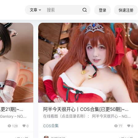
文章
登录
快速注册
已更21期]~
阿半今天很开心丨COS合集[已更50期]~
[2332P – 14.3G]
ory – NO.00
在线看图（点击目录名称）： 阿半今天很开心 – NO.00
 – NO.002 黑暗
1 露背毛衣 [28P-157MB] 阿半今天很开心 – NO.002 深
128
0
COS合集
77
0
– NO.003 吊挂式
海触手 [20P-170MB] 阿半今天很开心 – NO.003 爱宕
广州城里，有位古灵
原皮 [24P-103MB] 据说，这姑娘出生的那一刻，连产
，英文名嘛，也是G
房外的蝉鸣都比往常欢快了几分——2003年那个七月