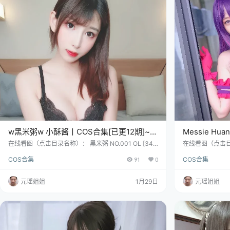
w黑米粥w 小酥酱丨COS合集[已更12期]~
Messie Hu
[410P – 1.8G]
[1754P – 7.2
在线看图（点击目录名称）： 黑米粥 NO.001 OL [34P
在线看图（点击目录名
-130MB] 黑米粥 NO.002 护士 [30P-80MB] 黑米粥 N
1 Jeanne Alter 
COS合集
91
0
COS合集
O.003 狂三内衣 [37P-307MB] 瞧见“w黑米粥w 小酥
O.002 Lingerie
酱”这个名字，是不是感觉舌尖一甜，胃里一暖？这可
Eriri sexy [
是位1994年深秋，在云南那片彩云下腌入味的天蝎座姑
ng，你可得当心
元瑶姐姐
1月29日
元瑶姐姐
娘。身高158cm，体重43kg，往那儿一站，活脱脱就
西”，而是一…
是一碗用料扎实、香气扑鼻的“人间甜品”…