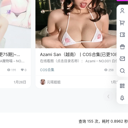
更75期]~
Azami San（越南）丨COS合集[已更108
期]~[2242P+3V – 14.1G]
物喵 – NO.00
在线看图（点击目录名称）： Azami – NO.001 白色丝
onico[48P1V-39
带 [32P-415MB] Azami – NO.002 布莱默顿 [23P-215
191
0
COS合集
258
0
vol.01 [90P-7
MB] Azami – NO.003 大鳳 RACE QUEEN [20P-185M
瞧瞧这位古灵精怪的
B] COSER资料简介： 哎呀，就是她啦——阿杂米！人
可是个地地道道的
家本名Azami San，可你叫她“阿杂米”，她准会笑着瞪
1月26日
元瑶姐姐
1月25日
灵！ 别看她是个
你一眼，那圆溜溜的脸蛋鼓起来，像只塞满了糯米团子
的小仓…
❮
❯
查询 155 次，耗时 0.8962 秒