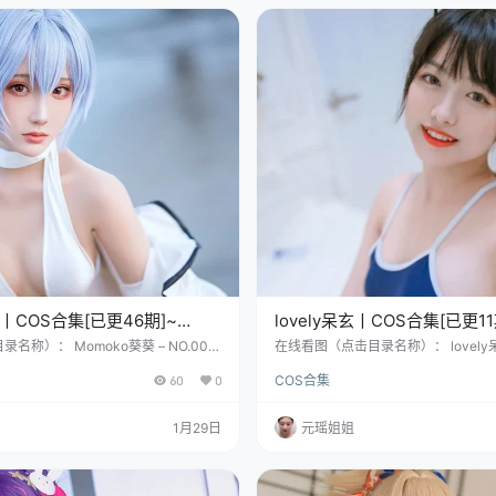
丨COS合集[已更46期]~
lovely呆玄丨COS合集[已更11期
1.4G]
4.5G]
名称）： Momoko葵葵 – NO.001
在线看图（点击目录名称）： lovely呆玄
30P-502MB] Momoko葵葵 – NO.
僵尸 [33P-287MB] lovely呆玄 NO.
60
0
COS合集
t》 五月雨写真 Momoko葵葵 – NO.003
-368MB] lovely呆玄 NO.003 邻家妹
asy 法露忒 [20P-394MB] 嘿，快来认识
江、湖上、流传着一位“多重身份”的
omoko葵，英文名叫Aoi Momok
多：lovely呆玄、呆玄、呆呆呆呆玄
1月29日
元瑶姐姐
就超有范儿？1999年8月13日，她…
字的长度和重复率，完、美暴露了她可
属性！这位2002年夏…