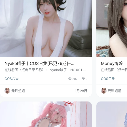
Nyako喵子丨COS合集[已更79期]~
Money冷冷丨
[7931P+107V – 39.3G]
[3286P+55V 
在线看图（点击目录名称）： Nyako喵子 – NO.001 旗
在线看图（点击目录名
袍本A [105P-351MB] Nyako喵子 – NO.002 旗袍本B
雄旗袍 [41P-95
COS合集
207
0
COS合集
[101P-378MB] Nyako喵子 – NO.003 自撮り① [207
[85P-1.7GB] M
P6V-290MB] 你好！说到Nyako喵子，我得先声明：
8MB] 你好，
这位广州姑娘的存在，完\美证明了人类和“二次元传送
以叫我Money
元瑶姐姐
1月28日
元瑶姐姐
门”可以无缝兼容。 身高158cm，体重49kg，三围……
用目光为我缝制
（此处数据需…
波似淬过冰的刀