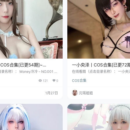
COS合集[已更54期]~
一小央泽丨COS合集[已更72期
– 73.4G]
[3785P+161V – 26.5G]
称）： Money冷冷 – NO.001 高
在线看图（点击目录名称）： 一小央泽 – N
6MB] Money冷冷 – NO.002 透明女仆
l’Candy[42P+6V／319MB] 一小央泽 
121
0
COS合集
oney冷冷 – NO.003 索尼子OL [61P-87
虞姬 [30P4V-194MB] 一小央泽 – NO
我是凛酱，也可能是冷冷。当然，你也可
P9V-170MB] 嘘——！快看墙角
。 用哪个名字都好，都是十九万个你，
座特、有的深邃眼神打量你的，莫非
1月27日
元瑶姐姐
的标签。 有时我是睥睨众生的御姐，眼
黑猫？ 没错，她就是一小央泽，199
锋；下一…
诞生在梧桐与霓虹交织的上…