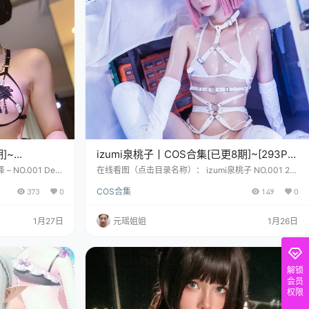
]~
izumi泉桃子丨COS合集[已更8期]~[293P –
2.6G]
O.001 Devi
在线看图（点击目录名称）： izumi泉桃子 NO.001 2b
– NO.002 FGO
靡烟 旗袍 [24P-639MB] izumi泉桃子 NO.002 兔女郎
373
0
COS合集
149
0
.003 白修女 [32
[40P-146MB] izumi泉桃子 NO.003 纯白毕业季 [40P-
阴影里，那位正用天蝎
189MB] COSER资料简介： 瞧，从河南的土地里，“噗”
是只成了精的上海
地一声，冒出来一棵会走动的“桃子树”！ 她就是泉桃
1月27日
元瑶姐姐
1月26日
9年深秋的产物，
子，名字里又是泉又是桃，听起来清甜得能掐出水。 她
在微博上管着十几二…
解锁
会员
权限