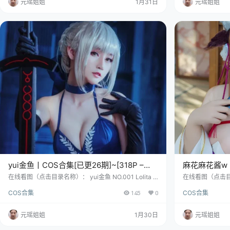
元瑶姐姐
1月31日
元瑶姐姐
月出生的水瓶座“天津小姐姐”（虽然官方说祖籍在湖
的气泡水，噗噜
北），确实把自己活成了一种让人想咬一…
档案里写着她诞生
yui金鱼丨COS合集[已更26期]~[318P –
麻花麻花酱w丨
4.2G]
[7151P+121V 
在线看图（点击目录名称）： yui金鱼 NO.001 Lolita [1
在线看图（点击目录
5P-30MB] yui金鱼 NO.002 阿拉伯舞娘 [10P-96MB]
袍 [30P-656MB
COS合集
145
0
COS合集
yui金鱼 NO.003 安塞尔 [14P-193MB] 看，她从湖北的
4MB] 麻花酱 – 
水墨烟雨里游出来了——带着一个俏皮的名字：yui金
目录: 麻花酱 – N
鱼。这位白羊座的姑娘，生日藏在四月初的春风里，整
– NO.002 伊什塔
元瑶姐姐
1月30日
元瑶姐姐
个人仿佛也浸着春日那种不管不顾的鲜活气儿。 你猜她
魔姐姐 [30P-273
多高？资料神秘兮兮地说大约一米…