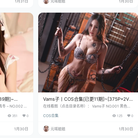
1月31日
元瑶姐姐
1月30日
样直爽。这姑娘生于
的晌午，一个标准的巨蟹座小神、仙，抱着她丰沛的泪
腺和坚硬的壳，降落在了人间。她给自己取了…
9期]~
Vams子丨COS合集[已更11期]~[375P+2V –
5.7G]
 NO.002 Di
在线看图（点击目录名称）： Vams子 NO.001 黑色旗
[169P+1V-3
袍 [30P-188MB] Vams子 NO.002 兔女郎自拍 [48P-3
351
0
COS合集
125
0
JK制服-第一版[79P
06MB] Vams子 NO.003 蛇皮泳装 [41P1V-803MB] 在
个名字，你脑海里可
广东广州的某个五、月、天，诞生了一位代号“Vams子”
出来的少女——毕
的水瓶座“特工”。她身高161cm，体重44kg，这体格乍
1月30日
元瑶姐姐
1月30日
洋、房影子里诞生的
看像是漫画里走出来的精、灵，但你可别被这“轻量级”
分二次元式…
数据骗了，她扛着的，可…